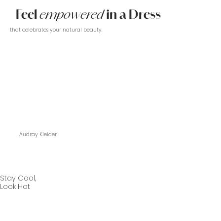
Feel
empowered
in a Dress
that celebrates your natural beauty.
Audray Kleider
Stay Cool,
Look Hot