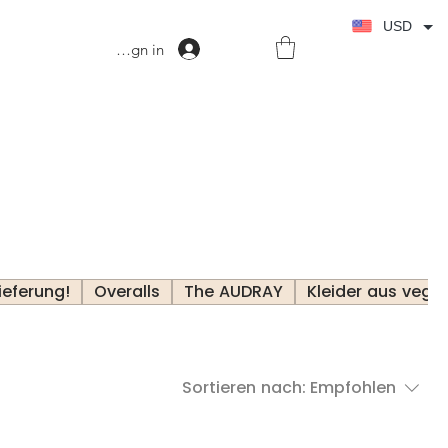
USD
Sign in
ieferung!
Overalls
The AUDRAY
Kleider aus veg
Sortieren nach:
Empfohlen