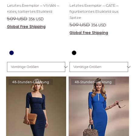
Letztes Exemplar – VIVIAN –
Letztes Exemplar – CATE –
rotes, tailliertes Etuikleid
figurbetontes Etuikleid aus
Spitze
Standardpreis
Sale-Preis
509 USD
356 USD
Standardpreis
Sale-Preis
509 USD
356 USD
Global Free Shipping
Global Free Shipping
48-Stunden-Lieferung
48-Stunden-Lieferung