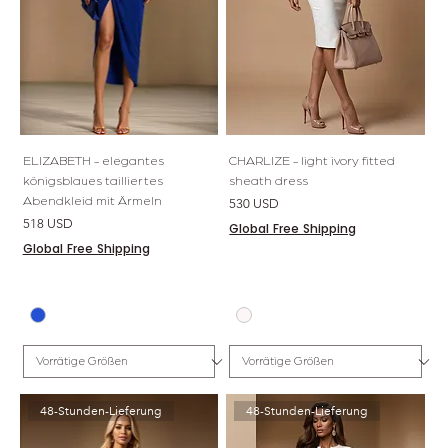
ELIZABETH - elegantes
CHARLIZE - light ivory fitted
königsblaues tailliertes
sheath dress
Abendkleid mit Ärmeln
Preis
530 USD
Preis
518 USD
Global Free Shipping
Global Free Shipping
48-Stunden-Lieferung
48-Stunden-Lieferung