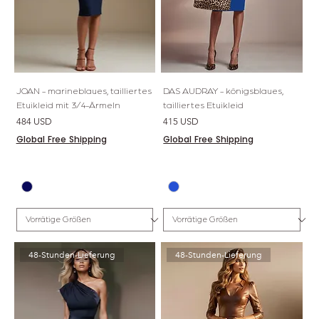
JOAN - marineblaues, tailliertes
DAS AUDRAY - königsblaues,
Etuikleid mit 3/4-Ärmeln
tailliertes Etuikleid
Preis
Preis
484 USD
415 USD
Global Free Shipping
Global Free Shipping
48-Stunden-Lieferung
48-Stunden-Lieferung