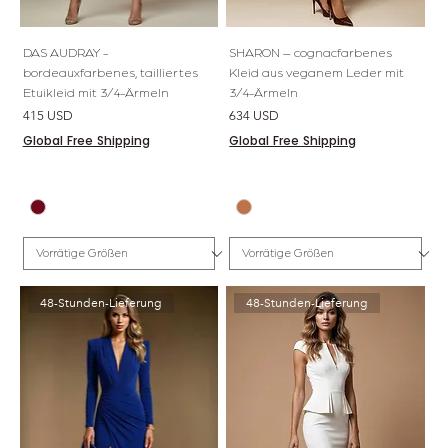
DAS AUDRAY -
SHARON – cognacfarbenes
bordeauxfarbenes, tailliertes
Kleid aus veganem Leder mit
Etuikleid mit 3/4-Ärmeln
3/4-Ärmeln
Preis
Preis
415 USD
634 USD
Global Free Shipping
Global Free Shipping
48-Stunden-Lieferung
48-Stunden-Lieferung