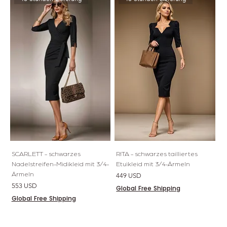
SCARLETT - schwarzes
RITA - schwarzes tailliertes
Nadelstreifen-Midikleid mit 3/4-
Etuikleid mit 3/4-Ärmeln
Ärmeln
Preis
449 USD
Preis
553 USD
Global Free Shipping
Global Free Shipping