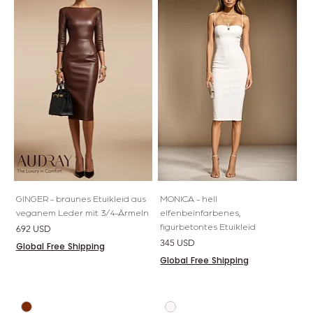
GINGER - braunes Etuikleid aus
MONICA - hell
veganem Leder mit 3/4-Ärmeln
elfenbeinfarbenes,
figurbetontes Etuikleid
Preis
692 USD
Preis
345 USD
Global Free Shipping
Global Free Shipping