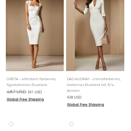
GRETA - elfenbein farbenes,
DAS AUDRAY - cremefarbenes,
figurbetontes Etuikleid
tailliertes Etuikleid mit 3/4-
Ärmeln
Standardpreis
Sale-Preis
487 USD
341 USD
Preis
438 USD
Global Free Shipping
Global Free Shipping