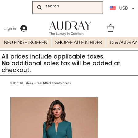
USD
Sign in
NEU EINGETROFFEN
SHOPPE ALLE KLEIDER
Das AUDRAY 
All prices include applicable taxes.
No
additional sales tax will be added at
checkout.
>
THE AUDRAY - teal fitted sheath dress