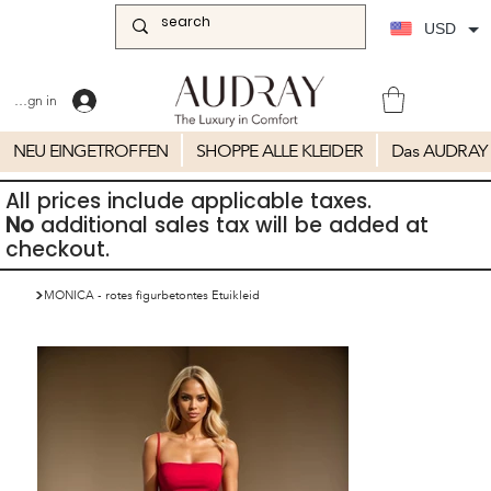
USD
Sign in
NEU EINGETROFFEN
SHOPPE ALLE KLEIDER
Das AUDRAY 
All prices include applicable taxes.
No
additional sales tax will be added at
checkout.
>
MONICA - rotes figurbetontes Etuikleid