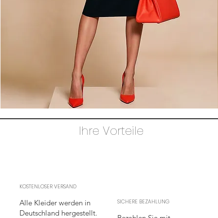
Das
AUDRAY
–
Ihre Vorteile
Das
charakteristische
schwarze
Etuikleid,
das
Eleganz
neu
definiert
KOSTENLOSER VERSAND
Alle Kleider werden in
SICHERE BEZAHLUNG
Deutschland hergestellt.
Bezahlen Sie mit