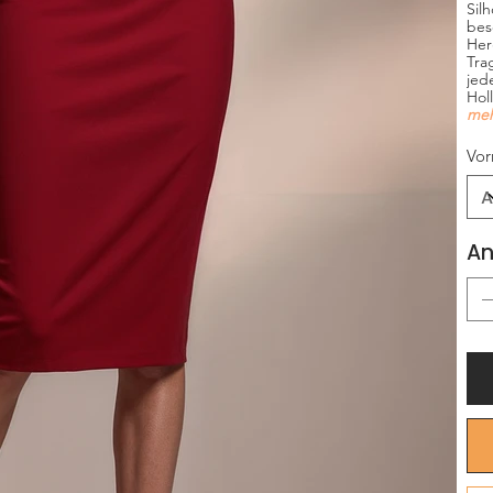
Sil
bes
Her
Tra
jed
Hol
meh
Vor
An