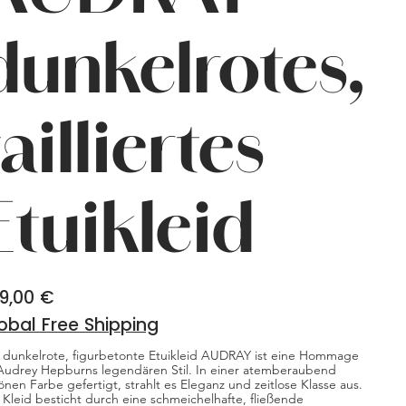
dunkelrotes,
tailliertes
Etuikleid
9,00 €
obal Free Shipping
 dunkelrote, figurbetonte Etuikleid AUDRAY ist eine Hommage
Audrey Hepburns legendären Stil. In einer atemberaubend
önen Farbe gefertigt, strahlt es Eleganz und zeitlose Klasse aus.
 Kleid besticht durch eine schmeichelhafte, fließende