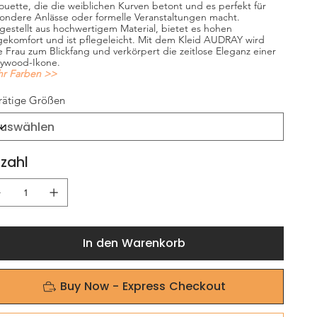
houette, die die weiblichen Kurven betont und es perfekt für
ondere Anlässe oder formelle Veranstaltungen macht.
gestellt aus hochwertigem Material, bietet es hohen
gekomfort und ist pflegeleicht. Mit dem Kleid AUDRAY wird
e Frau zum Blickfang und verkörpert die zeitlose Eleganz einer
lywood-Ikone.
r Farben >>
rätige Größen
zahl
In den Warenkorb
Buy Now - Express Checkout