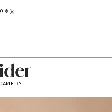
ider
SCARLETT?