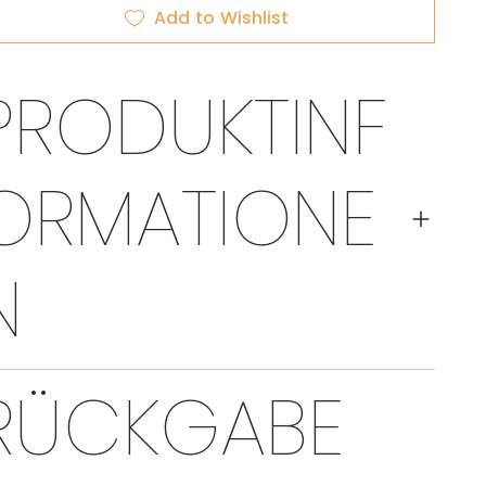
Add to Wishlist
PRODUKTINF
ORMATIONE
N
RÜCKGABE